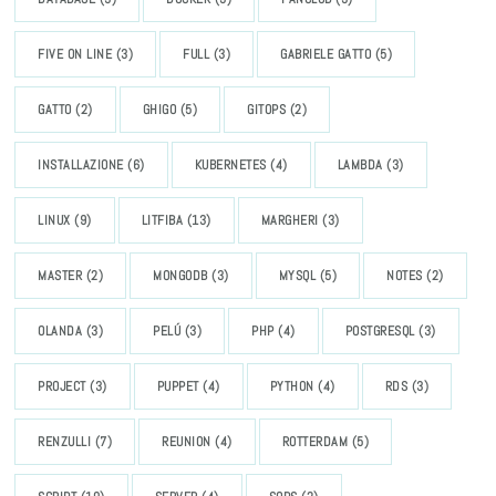
FIVE ON LINE
(3)
FULL
(3)
GABRIELE GATTO
(5)
GATTO
(2)
GHIGO
(5)
GITOPS
(2)
INSTALLAZIONE
(6)
KUBERNETES
(4)
LAMBDA
(3)
LINUX
(9)
LITFIBA
(13)
MARGHERI
(3)
MASTER
(2)
MONGODB
(3)
MYSQL
(5)
NOTES
(2)
OLANDA
(3)
PELÚ
(3)
PHP
(4)
POSTGRESQL
(3)
PROJECT
(3)
PUPPET
(4)
PYTHON
(4)
RDS
(3)
RENZULLI
(7)
REUNION
(4)
ROTTERDAM
(5)