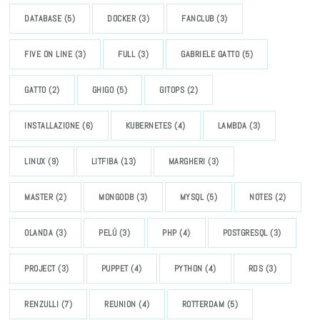
DATABASE
(5)
DOCKER
(3)
FANCLUB
(3)
FIVE ON LINE
(3)
FULL
(3)
GABRIELE GATTO
(5)
GATTO
(2)
GHIGO
(5)
GITOPS
(2)
INSTALLAZIONE
(6)
KUBERNETES
(4)
LAMBDA
(3)
LINUX
(9)
LITFIBA
(13)
MARGHERI
(3)
MASTER
(2)
MONGODB
(3)
MYSQL
(5)
NOTES
(2)
OLANDA
(3)
PELÚ
(3)
PHP
(4)
POSTGRESQL
(3)
PROJECT
(3)
PUPPET
(4)
PYTHON
(4)
RDS
(3)
RENZULLI
(7)
REUNION
(4)
ROTTERDAM
(5)